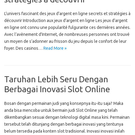
L’univers fascinant des jeux d’argent en ligne secrets et stratégies à
découvrir Introduction aux jeux d’argent en ligne Les jeux d’argent
en ligne ont connu une popularité fulgurante ces dernières années.
Avec l’avènement d’Internet, de nombreuses personnes ont trouvé
un moyen de s’adonner au frisson du jeu depuis le confort de leur
foyer. Des casinos…
Read More »
Taruhan Lebih Seru Dengan
Berbagai Inovasi Slot Online
Bosan dengan permainan judi yang konsepnya itu-itu saja? Maka
anda bisa mencoba untuk bermain judi Slot Online yang telah
dikembangkan sesuai dengan teknologi digital masa kini. Permainan
tersebut telah ditunjang dengan berbagai inovasi yang tentunya
belum tersedia pada konten slot tradisional. Inovasi inovasi inilah