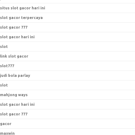
situs slot gacor hari ini
slot gacor terpercaya
slot gacor 777
slot gacor hari ini
slot
link slot gacor
slot777
judi bola parlay
slot
mahjong ways
slot gacor hari ini
slot gacor 777
gacor
maxwin