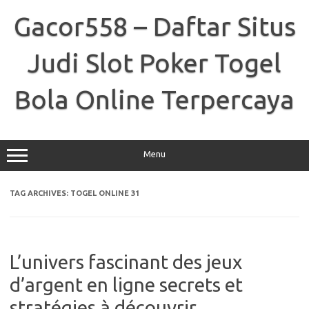
Skip
to
Gacor558 – Daftar Situs
content
Judi Slot Poker Togel
Bola Online Terpercaya
Menu
TAG ARCHIVES:
TOGEL ONLINE 31
L’univers fascinant des jeux
d’argent en ligne secrets et
stratégies à découvrir