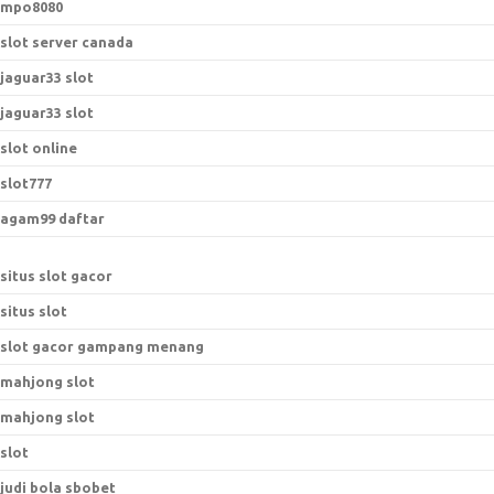
mpo8080
slot server canada
jaguar33 slot
jaguar33 slot
slot online
slot777
agam99 daftar
situs slot gacor
situs slot
slot gacor gampang menang
mahjong slot
mahjong slot
slot
judi bola sbobet