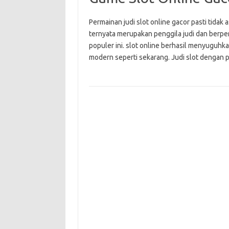
Permainan judi slot online gacor pasti tidak a
ternyata merupakan penggila judi dan berpe
populer ini. slot online berhasil menyuguh
modern seperti sekarang. Judi slot dengan 