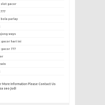
k slot gacor
t777
i bola parlay
t
jong ways
t gacor hari ini
t gacor 777
or
xwin
t
r More Information Please
Contact Us
sa seo judi