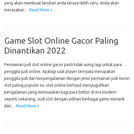
yang akan membuat taruhan anda terasa lebih seru. Anda akan
merasakan…
Read More »
Game Slot Online Gacor Paling
Dinantikan 2022
Permainan judi slot online gacor pasti tidak asing lagi untuk para
penggila judi online. Apalagi saat player ternyata merupakan
penggila judi dan berpengalaman dengan jenis permainan judi mesin
slot paling populer ini. slot online berhasil menyuguhkan
pengalaman yang memuaskan bagi para bettor di era modern
seperti sekarang. Judi slot dengan pilihan berbagai game menarik
dari…
Read More »