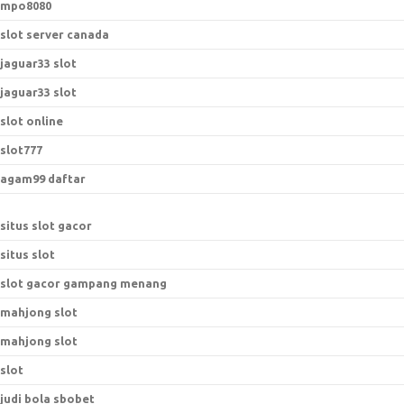
mpo8080
slot server canada
jaguar33 slot
jaguar33 slot
slot online
slot777
agam99 daftar
situs slot gacor
situs slot
slot gacor gampang menang
mahjong slot
mahjong slot
slot
judi bola sbobet