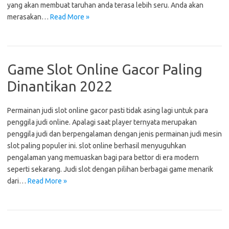
yang akan membuat taruhan anda terasa lebih seru. Anda akan
merasakan…
Read More »
Game Slot Online Gacor Paling
Dinantikan 2022
Permainan judi slot online gacor pasti tidak asing lagi untuk para
penggila judi online. Apalagi saat player ternyata merupakan
penggila judi dan berpengalaman dengan jenis permainan judi mesin
slot paling populer ini. slot online berhasil menyuguhkan
pengalaman yang memuaskan bagi para bettor di era modern
seperti sekarang. Judi slot dengan pilihan berbagai game menarik
dari…
Read More »