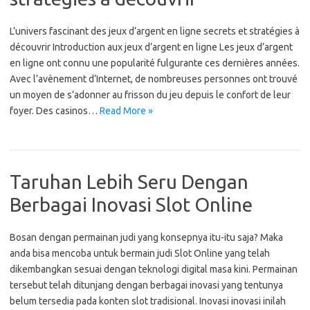
L’univers fascinant des jeux d’argent en ligne secrets et stratégies à
découvrir Introduction aux jeux d’argent en ligne Les jeux d’argent
en ligne ont connu une popularité fulgurante ces dernières années.
Avec l’avènement d’Internet, de nombreuses personnes ont trouvé
un moyen de s’adonner au frisson du jeu depuis le confort de leur
foyer. Des casinos…
Read More »
Taruhan Lebih Seru Dengan
Berbagai Inovasi Slot Online
Bosan dengan permainan judi yang konsepnya itu-itu saja? Maka
anda bisa mencoba untuk bermain judi Slot Online yang telah
dikembangkan sesuai dengan teknologi digital masa kini. Permainan
tersebut telah ditunjang dengan berbagai inovasi yang tentunya
belum tersedia pada konten slot tradisional. Inovasi inovasi inilah