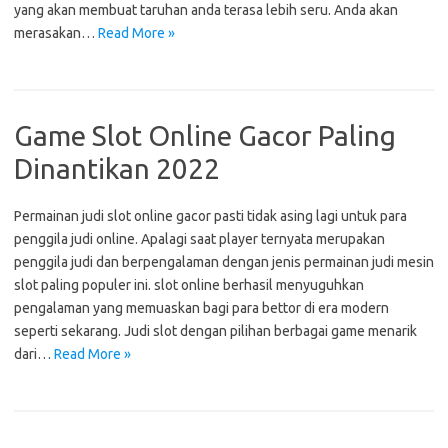
yang akan membuat taruhan anda terasa lebih seru. Anda akan
merasakan…
Read More »
Game Slot Online Gacor Paling
Dinantikan 2022
Permainan judi slot online gacor pasti tidak asing lagi untuk para
penggila judi online. Apalagi saat player ternyata merupakan
penggila judi dan berpengalaman dengan jenis permainan judi mesin
slot paling populer ini. slot online berhasil menyuguhkan
pengalaman yang memuaskan bagi para bettor di era modern
seperti sekarang. Judi slot dengan pilihan berbagai game menarik
dari…
Read More »