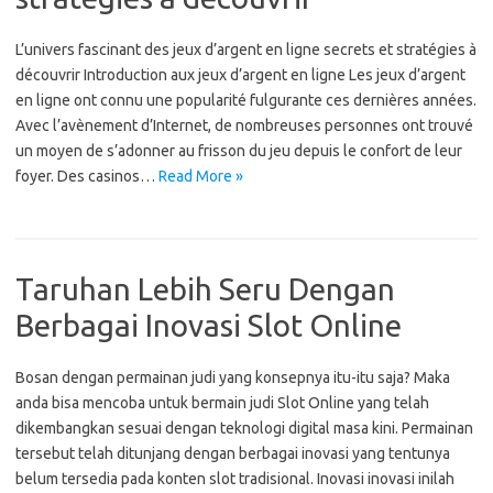
L’univers fascinant des jeux d’argent en ligne secrets et stratégies à
découvrir Introduction aux jeux d’argent en ligne Les jeux d’argent
en ligne ont connu une popularité fulgurante ces dernières années.
Avec l’avènement d’Internet, de nombreuses personnes ont trouvé
un moyen de s’adonner au frisson du jeu depuis le confort de leur
foyer. Des casinos…
Read More »
Taruhan Lebih Seru Dengan
Berbagai Inovasi Slot Online
Bosan dengan permainan judi yang konsepnya itu-itu saja? Maka
anda bisa mencoba untuk bermain judi Slot Online yang telah
dikembangkan sesuai dengan teknologi digital masa kini. Permainan
tersebut telah ditunjang dengan berbagai inovasi yang tentunya
belum tersedia pada konten slot tradisional. Inovasi inovasi inilah