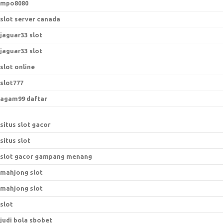
mpo8080
slot server canada
jaguar33 slot
jaguar33 slot
slot online
slot777
agam99 daftar
situs slot gacor
situs slot
slot gacor gampang menang
mahjong slot
mahjong slot
slot
judi bola sbobet