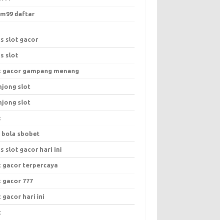
m99 daftar
us slot gacor
us slot
t gacor gampang menang
jong slot
jong slot
t
i bola sbobet
us slot gacor hari ini
t gacor terpercaya
t gacor 777
t gacor hari ini
t