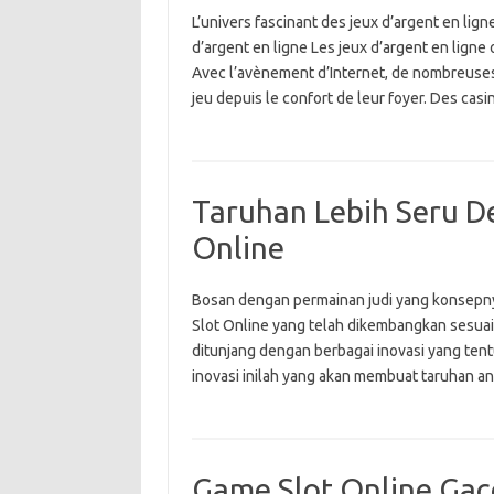
L’univers fascinant des jeux d’argent en lign
d’argent en ligne Les jeux d’argent en lign
Avec l’avènement d’Internet, de nombreuse
jeu depuis le confort de leur foyer. Des ca
Taruhan Lebih Seru De
Online
Bosan dengan permainan judi yang konsepnya
Slot Online yang telah dikembangkan sesuai 
ditunjang dengan berbagai inovasi yang tentu
inovasi inilah yang akan membuat taruhan a
Game Slot Online Gac