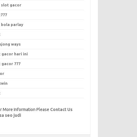
k slot gacor
t777
i bola parlay
t
jong ways
t gacor hari ini
t gacor 777
or
xwin
t
r More Information Please
Contact Us
sa seo judi