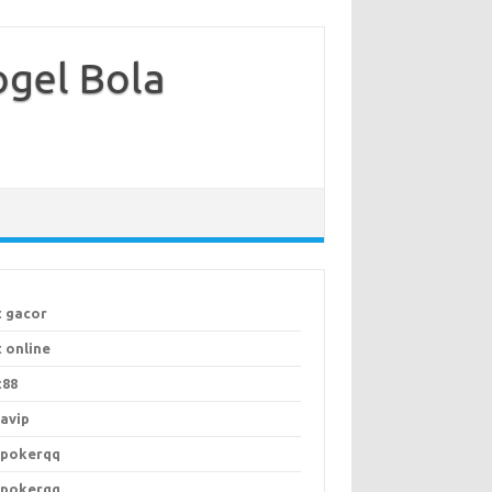
ogel Bola
t gacor
t online
t88
avip
bpokerqq
bpokerqq