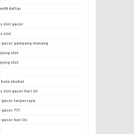
m99 daftar
us slot gacor
us slot
t gacor gampang menang
jong slot
jong slot
t
i bola sbobet
us slot gacor hari ini
t gacor terpercaya
t gacor 777
t gacor hari ini
t