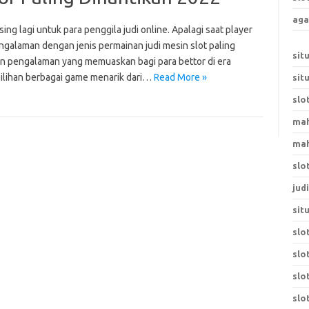
aga
sing lagi untuk para penggila judi online. Apalagi saat player
ngalaman dengan jenis permainan judi mesin slot paling
sit
kan pengalaman yang memuaskan bagi para bettor di era
pilihan berbagai game menarik dari…
Read More »
sit
slo
mah
mah
slo
jud
sit
slo
slo
slo
slo