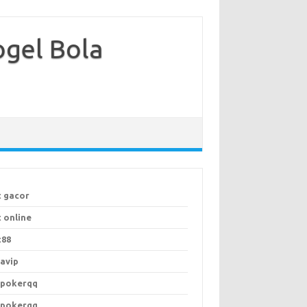
ogel Bola
t gacor
t online
t88
avip
bpokerqq
bpokerqq