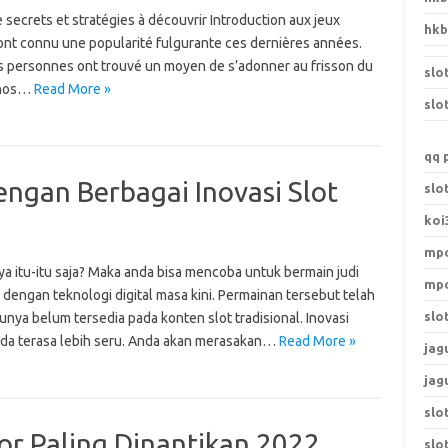
e secrets et stratégies à découvrir Introduction aux jeux
hk
e ont connu une popularité fulgurante ces dernières années.
s personnes ont trouvé un moyen de s’adonner au frisson du
slo
sinos…
Read More »
slo
qq 
ngan Berbagai Inovasi Slot
slo
koi
mpo
 itu-itu saja? Maka anda bisa mencoba untuk bermain judi
mp
dengan teknologi digital masa kini. Permainan tersebut telah
slo
nya belum tersedia pada konten slot tradisional. Inovasi
nda terasa lebih seru. Anda akan merasakan…
Read More »
jag
jag
slo
or Paling Dinantikan 2022
slo