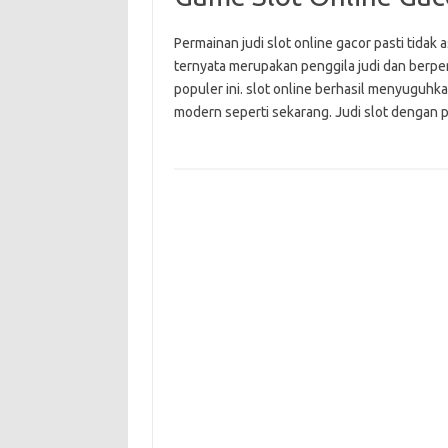
Permainan judi slot online gacor pasti tidak a
ternyata merupakan penggila judi dan berpe
populer ini. slot online berhasil menyuguh
modern seperti sekarang. Judi slot dengan 