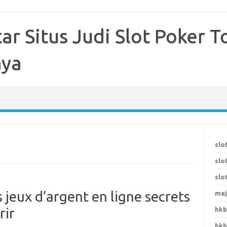
ar Situs Judi Slot Poker T
aya
slo
slo
slo
s jeux d’argent en ligne secrets
mej
rir
hk
hk