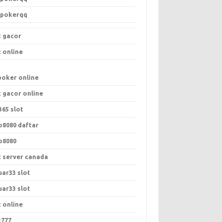
bpokerqq
t gacor
t online
poker online
t gacor online
365 slot
8080 daftar
o8080
t server canada
uar33 slot
uar33 slot
t online
t777