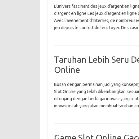
L’univers fascinant des jeux d’argent en lign
d’argent en ligne Les jeux d’argent en lign
Avec l’avènement d’Internet, de nombreuse
jeu depuis le confort de leur foyer. Des ca
Taruhan Lebih Seru De
Online
Bosan dengan permainan judi yang konsepnya
Slot Online yang telah dikembangkan sesuai 
ditunjang dengan berbagai inovasi yang tentu
inovasi inilah yang akan membuat taruhan a
Game Slot Online Gac