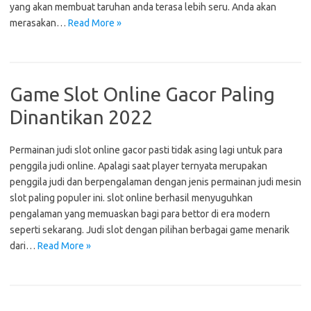
yang akan membuat taruhan anda terasa lebih seru. Anda akan
merasakan…
Read More »
Game Slot Online Gacor Paling
Dinantikan 2022
Permainan judi slot online gacor pasti tidak asing lagi untuk para
penggila judi online. Apalagi saat player ternyata merupakan
penggila judi dan berpengalaman dengan jenis permainan judi mesin
slot paling populer ini. slot online berhasil menyuguhkan
pengalaman yang memuaskan bagi para bettor di era modern
seperti sekarang. Judi slot dengan pilihan berbagai game menarik
dari…
Read More »