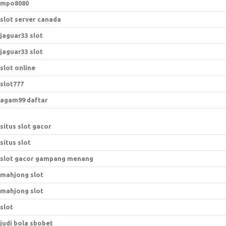
mpo8080
slot server canada
jaguar33 slot
jaguar33 slot
slot online
slot777
agam99 daftar
situs slot gacor
situs slot
slot gacor gampang menang
mahjong slot
mahjong slot
slot
judi bola sbobet