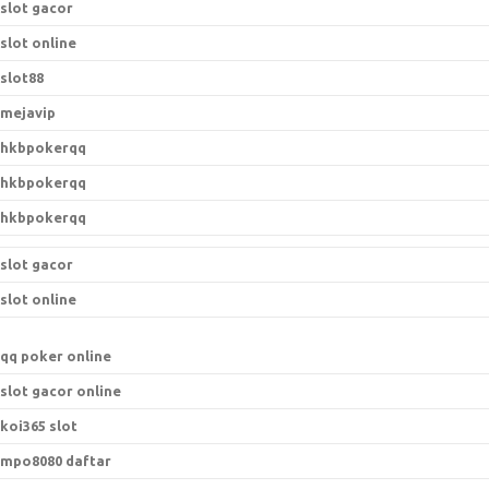
slot gacor
slot online
slot88
mejavip
hkbpokerqq
hkbpokerqq
hkbpokerqq
slot gacor
slot online
qq poker online
slot gacor online
koi365 slot
mpo8080 daftar