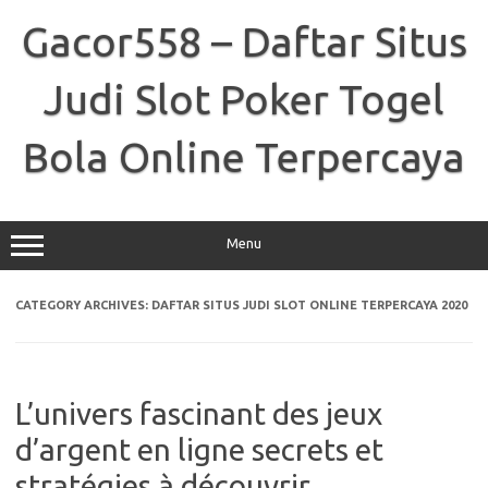
Skip
to
Gacor558 – Daftar Situs
content
Judi Slot Poker Togel
Bola Online Terpercaya
Menu
CATEGORY ARCHIVES:
DAFTAR SITUS JUDI SLOT ONLINE TERPERCAYA 2020
L’univers fascinant des jeux
d’argent en ligne secrets et
stratégies à découvrir