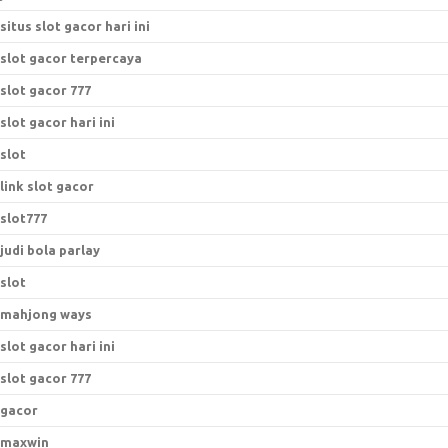
situs slot gacor hari ini
slot gacor terpercaya
slot gacor 777
slot gacor hari ini
slot
link slot gacor
slot777
judi bola parlay
slot
mahjong ways
slot gacor hari ini
slot gacor 777
gacor
maxwin