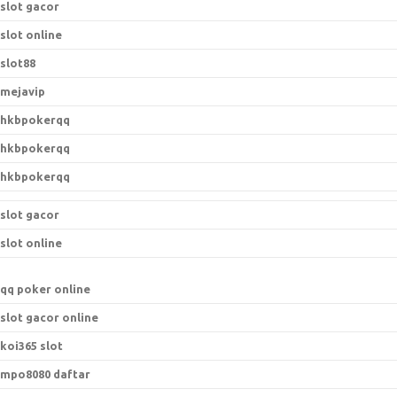
slot gacor
slot online
slot88
mejavip
hkbpokerqq
hkbpokerqq
hkbpokerqq
slot gacor
slot online
qq poker online
slot gacor online
koi365 slot
mpo8080 daftar