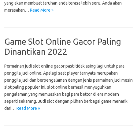
yang akan membuat taruhan anda terasa lebih seru. Anda akan
merasakan…
Read More »
Game Slot Online Gacor Paling
Dinantikan 2022
Permainan judi slot online gacor pasti tidak asing lagi untuk para
penggila judi online. Apalagi saat player ternyata merupakan
penggila judi dan berpengalaman dengan jenis permainan judi mesin
slot paling populer ini. slot online berhasil menyuguhkan
pengalaman yang memuaskan bagi para bettor di era modern
seperti sekarang. Judi slot dengan pilihan berbagai game menarik
dari…
Read More »