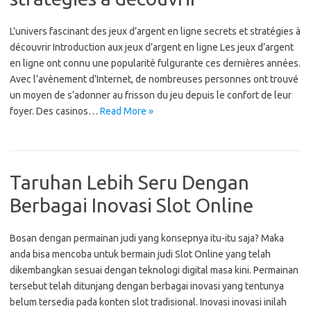
L’univers fascinant des jeux d’argent en ligne secrets et stratégies à
découvrir Introduction aux jeux d’argent en ligne Les jeux d’argent
en ligne ont connu une popularité fulgurante ces dernières années.
Avec l’avènement d’Internet, de nombreuses personnes ont trouvé
un moyen de s’adonner au frisson du jeu depuis le confort de leur
foyer. Des casinos…
Read More »
Taruhan Lebih Seru Dengan
Berbagai Inovasi Slot Online
Bosan dengan permainan judi yang konsepnya itu-itu saja? Maka
anda bisa mencoba untuk bermain judi Slot Online yang telah
dikembangkan sesuai dengan teknologi digital masa kini. Permainan
tersebut telah ditunjang dengan berbagai inovasi yang tentunya
belum tersedia pada konten slot tradisional. Inovasi inovasi inilah