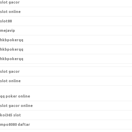
slot gacor
slot online
slot88
mejavip
hkbpokerqq
hkbpokerqq
hkbpokerqq
slot gacor
slot online
qq poker online
slot gacor online
koi365 slot
mpo8080 daftar