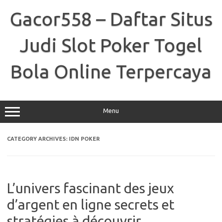
Skip
to
Gacor558 – Daftar Situs
content
Judi Slot Poker Togel
Bola Online Terpercaya
Menu
CATEGORY ARCHIVES:
IDN POKER
L’univers fascinant des jeux
d’argent en ligne secrets et
stratégies à découvrir