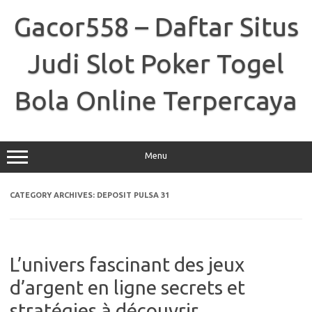
Skip
to
Gacor558 – Daftar Situs
content
Judi Slot Poker Togel
Bola Online Terpercaya
Menu
CATEGORY ARCHIVES:
DEPOSIT PULSA 31
L’univers fascinant des jeux
d’argent en ligne secrets et
stratégies à découvrir