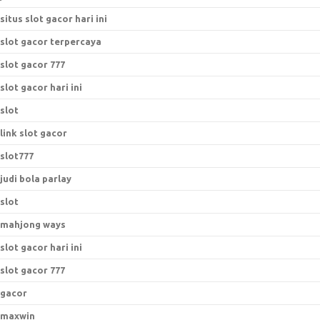
situs slot gacor hari ini
slot gacor terpercaya
slot gacor 777
slot gacor hari ini
slot
link slot gacor
slot777
judi bola parlay
slot
mahjong ways
slot gacor hari ini
slot gacor 777
gacor
maxwin