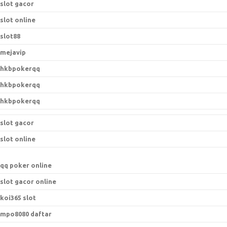
slot gacor
slot online
slot88
mejavip
hkbpokerqq
hkbpokerqq
hkbpokerqq
slot gacor
slot online
qq poker online
slot gacor online
koi365 slot
mpo8080 daftar