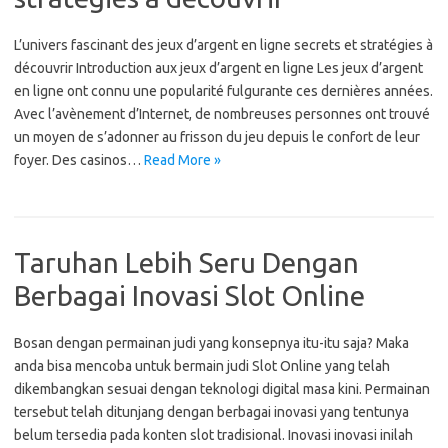
L’univers fascinant des jeux d’argent en ligne secrets et stratégies à
découvrir Introduction aux jeux d’argent en ligne Les jeux d’argent
en ligne ont connu une popularité fulgurante ces dernières années.
Avec l’avènement d’Internet, de nombreuses personnes ont trouvé
un moyen de s’adonner au frisson du jeu depuis le confort de leur
foyer. Des casinos…
Read More »
Taruhan Lebih Seru Dengan
Berbagai Inovasi Slot Online
Bosan dengan permainan judi yang konsepnya itu-itu saja? Maka
anda bisa mencoba untuk bermain judi Slot Online yang telah
dikembangkan sesuai dengan teknologi digital masa kini. Permainan
tersebut telah ditunjang dengan berbagai inovasi yang tentunya
belum tersedia pada konten slot tradisional. Inovasi inovasi inilah