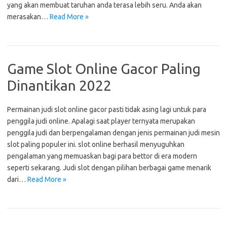
yang akan membuat taruhan anda terasa lebih seru. Anda akan
merasakan…
Read More »
Game Slot Online Gacor Paling
Dinantikan 2022
Permainan judi slot online gacor pasti tidak asing lagi untuk para
penggila judi online. Apalagi saat player ternyata merupakan
penggila judi dan berpengalaman dengan jenis permainan judi mesin
slot paling populer ini. slot online berhasil menyuguhkan
pengalaman yang memuaskan bagi para bettor di era modern
seperti sekarang. Judi slot dengan pilihan berbagai game menarik
dari…
Read More »