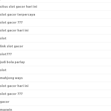
situs slot gacor hari ini
slot gacor terpercaya
slot gacor 777
slot gacor hari ini
slot
link slot gacor
slot777
judi bola parlay
slot
mahjong ways
slot gacor hari ini
slot gacor 777
gacor
maxwin