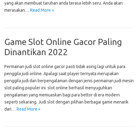
yang akan membuat taruhan anda terasa lebih seru. Anda akan
merasakan…
Read More »
Game Slot Online Gacor Paling
Dinantikan 2022
Permainan judi slot online gacor pasti tidak asing lagi untuk para
penggila judi online. Apalagi saat player ternyata merupakan
penggila judi dan berpengalaman dengan jenis permainan judi mesin
slot paling populer ini. slot online berhasil menyuguhkan
pengalaman yang memuaskan bagi para bettor di era modern
seperti sekarang. Judi slot dengan pilihan berbagai game menarik
dari…
Read More »