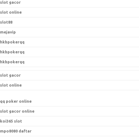
slot gacor
slot online
slot88
mejavip
hkbpokerqq
hkbpokerqq
hkbpokerqq
slot gacor
slot online
qq poker online
slot gacor online
koi365 slot
mpo8080 daftar