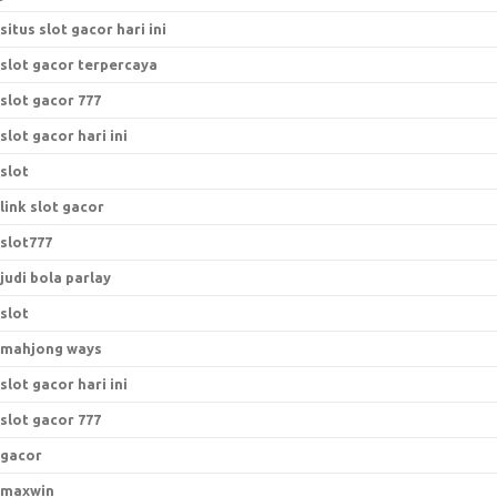
situs slot gacor hari ini
slot gacor terpercaya
slot gacor 777
slot gacor hari ini
slot
link slot gacor
slot777
judi bola parlay
slot
mahjong ways
slot gacor hari ini
slot gacor 777
gacor
maxwin