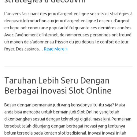
L’univers fascinant des jeux d’argent en ligne secrets et stratégies à
découvrir Introduction aux jeux d’argent en ligne Les jeux d’argent
en ligne ont connu une popularité fulgurante ces dernières années.
Avec l’avènement d’Internet, de nombreuses personnes ont trouvé
un moyen de s’adonner au frisson du jeu depuis le confort de leur
foyer. Des casinos…
Read More »
Taruhan Lebih Seru Dengan
Berbagai Inovasi Slot Online
Bosan dengan permainan judi yang konsepnya itu-itu saja? Maka
anda bisa mencoba untuk bermain judi Slot Online yang telah
dikembangkan sesuai dengan teknologi digital masa kini. Permainan
tersebut telah ditunjang dengan berbagai inovasi yang tentunya
belum tersedia pada konten slot tradisional. Inovasi inovasi inilah