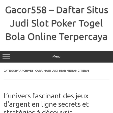
Skip
to
Gacor558 – Daftar Situs
content
Judi Slot Poker Togel
Bola Online Terpercaya
Menu
CATEGORY ARCHIVES:
CARA MAIN JUDI BIAR MENANG TERUS
L’univers fascinant des jeux
d’argent en ligne secrets et
stratégies à découvrir