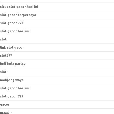
situs slot gacor hari ini
slot gacor terpercaya
slot gacor 777
slot gacor hari ini
slot
link slot gacor
slot777
judi bola parlay
slot
mahjong ways
slot gacor hari ini
slot gacor 777
gacor
maxwin