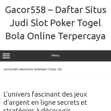
Skip
to
Gacor558 – Daftar Situs
content
Judi Slot Poker Togel
Bola Online Terpercaya
Menu
CATEGORY ARCHIVES:
BANDAR TOGEL 153
L’univers fascinant des jeux
d’argent en ligne secrets et
stratégies à découvrir