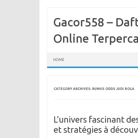
Skip
to
content
Gacor558 – Daft
Online Terperc
HOME
CATEGORY ARCHIVES:
RUMUS ODDS JUDI BOLA
L’univers fascinant de
et stratégies à découv