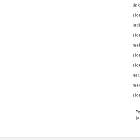
lin
slo
jud
slo
mah
slo
slo
gac
ma
slo
Fo
ja