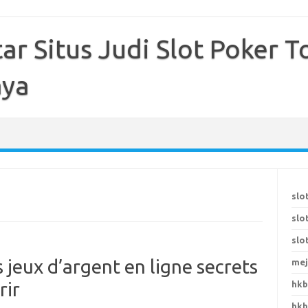
ar Situs Judi Slot Poker T
aya
slo
slo
slo
s jeux d’argent en ligne secrets
mej
rir
hk
hk