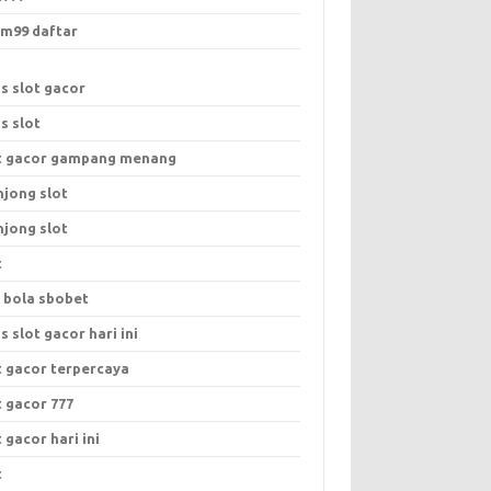
m99 daftar
us slot gacor
us slot
t gacor gampang menang
jong slot
jong slot
t
i bola sbobet
us slot gacor hari ini
t gacor terpercaya
t gacor 777
t gacor hari ini
t