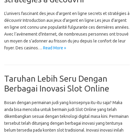
L’univers fascinant des jeux d’argent en ligne secrets et stratégies à
découvrir Introduction aux jeux d’argent en ligne Les jeux d’argent
en ligne ont connu une popularité fulgurante ces dernières années.
Avec l’avènement d’Internet, de nombreuses personnes ont trouvé
un moyen de s’adonner au frisson du jeu depuis le confort de leur
foyer. Des casinos…
Read More »
Taruhan Lebih Seru Dengan
Berbagai Inovasi Slot Online
Bosan dengan permainan judi yang konsepnya itu-itu saja? Maka
anda bisa mencoba untuk bermain judi Slot Online yang telah
dikembangkan sesuai dengan teknologi digital masa kini. Permainan
tersebut telah ditunjang dengan berbagai inovasi yang tentunya
belum tersedia pada konten slot tradisional. Inovasi inovasi inilah