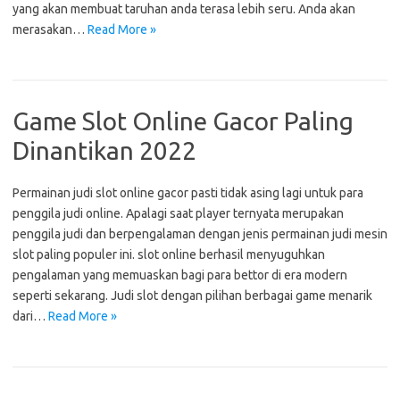
yang akan membuat taruhan anda terasa lebih seru. Anda akan
merasakan…
Read More »
Game Slot Online Gacor Paling
Dinantikan 2022
Permainan judi slot online gacor pasti tidak asing lagi untuk para
penggila judi online. Apalagi saat player ternyata merupakan
penggila judi dan berpengalaman dengan jenis permainan judi mesin
slot paling populer ini. slot online berhasil menyuguhkan
pengalaman yang memuaskan bagi para bettor di era modern
seperti sekarang. Judi slot dengan pilihan berbagai game menarik
dari…
Read More »