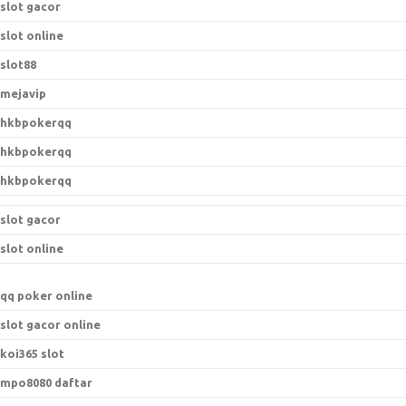
slot gacor
slot online
slot88
mejavip
hkbpokerqq
hkbpokerqq
hkbpokerqq
slot gacor
slot online
qq poker online
slot gacor online
koi365 slot
mpo8080 daftar