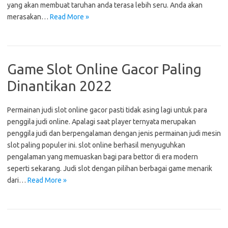
yang akan membuat taruhan anda terasa lebih seru. Anda akan
merasakan…
Read More »
Game Slot Online Gacor Paling
Dinantikan 2022
Permainan judi slot online gacor pasti tidak asing lagi untuk para
penggila judi online. Apalagi saat player ternyata merupakan
penggila judi dan berpengalaman dengan jenis permainan judi mesin
slot paling populer ini. slot online berhasil menyuguhkan
pengalaman yang memuaskan bagi para bettor di era modern
seperti sekarang. Judi slot dengan pilihan berbagai game menarik
dari…
Read More »