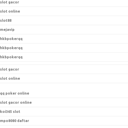
slot gacor
slot online
slot88
mejavip
hkbpokerqq
hkbpokerqq
hkbpokerqq
slot gacor
slot online
qq poker online
slot gacor online
koi365 slot
mpo8080 daftar