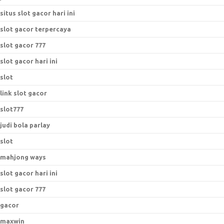
situs slot gacor hari ini
slot gacor terpercaya
slot gacor 777
slot gacor hari ini
slot
link slot gacor
slot777
judi bola parlay
slot
mahjong ways
slot gacor hari ini
slot gacor 777
gacor
maxwin