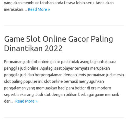
yang akan membuat taruhan anda terasa lebih seru. Anda akan
merasakan…
Read More »
Game Slot Online Gacor Paling
Dinantikan 2022
Permainan judi slot online gacor pasti tidak asing lagi untuk para
penggila judi online. Apalagi saat player ternyata merupakan
penggila judi dan berpengalaman dengan jenis permainan judi mesin
slot paling populer ini. slot online berhasil menyuguhkan
pengalaman yang memuaskan bagi para bettor di era modern
seperti sekarang. Judi slot dengan pilihan berbagai game menarik
dari…
Read More »