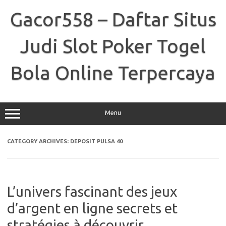
Skip
to
Gacor558 – Daftar Situs
content
Judi Slot Poker Togel
Bola Online Terpercaya
Menu
CATEGORY ARCHIVES:
DEPOSIT PULSA 40
L’univers fascinant des jeux
d’argent en ligne secrets et
stratégies à découvrir