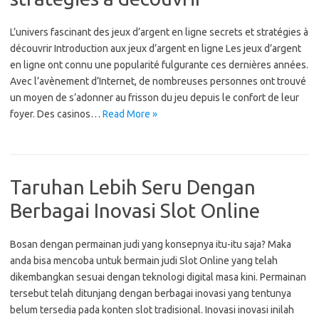
L’univers fascinant des jeux d’argent en ligne secrets et stratégies à
découvrir Introduction aux jeux d’argent en ligne Les jeux d’argent
en ligne ont connu une popularité fulgurante ces dernières années.
Avec l’avènement d’Internet, de nombreuses personnes ont trouvé
un moyen de s’adonner au frisson du jeu depuis le confort de leur
foyer. Des casinos…
Read More »
Taruhan Lebih Seru Dengan
Berbagai Inovasi Slot Online
Bosan dengan permainan judi yang konsepnya itu-itu saja? Maka
anda bisa mencoba untuk bermain judi Slot Online yang telah
dikembangkan sesuai dengan teknologi digital masa kini. Permainan
tersebut telah ditunjang dengan berbagai inovasi yang tentunya
belum tersedia pada konten slot tradisional. Inovasi inovasi inilah