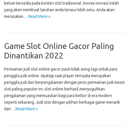
belum tersedia pada konten slot tradisional. Inovasi inovasi inilah
yang akan membuat taruhan anda terasa lebih seru. Anda akan
merasakan…
Read More »
Game Slot Online Gacor Paling
Dinantikan 2022
Permainan judi slot online gacor pasti tidak asing lagi untuk para
penggila judi online. Apalagi saat player ternyata merupakan
penggila judi dan berpengalaman dengan jenis permainan judi mesin
slot paling populer ini. slot online berhasil menyuguhkan
pengalaman yang memuaskan bagi para bettor di era modern
seperti sekarang. Judi slot dengan pilihan berbagai game menarik
dari…
Read More »