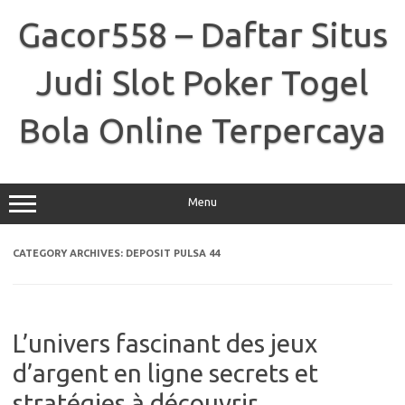
Skip
to
Gacor558 – Daftar Situs
content
Judi Slot Poker Togel
Bola Online Terpercaya
Menu
CATEGORY ARCHIVES:
DEPOSIT PULSA 44
L’univers fascinant des jeux
d’argent en ligne secrets et
stratégies à découvrir