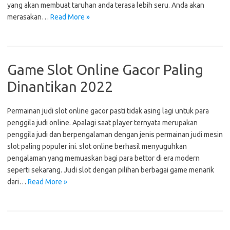
yang akan membuat taruhan anda terasa lebih seru. Anda akan
merasakan…
Read More »
Game Slot Online Gacor Paling
Dinantikan 2022
Permainan judi slot online gacor pasti tidak asing lagi untuk para
penggila judi online. Apalagi saat player ternyata merupakan
penggila judi dan berpengalaman dengan jenis permainan judi mesin
slot paling populer ini. slot online berhasil menyuguhkan
pengalaman yang memuaskan bagi para bettor di era modern
seperti sekarang. Judi slot dengan pilihan berbagai game menarik
dari…
Read More »