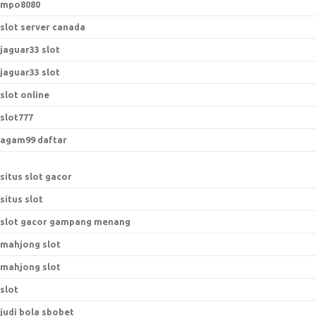
mpo8080
slot server canada
jaguar33 slot
jaguar33 slot
slot online
slot777
agam99 daftar
situs slot gacor
situs slot
slot gacor gampang menang
mahjong slot
mahjong slot
slot
judi bola sbobet