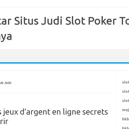
ar Situs Judi Slot Poker T
aya
slo
N JUDI
slo
slo
s jeux d’argent en ligne secrets
mej
rir
hk
hk