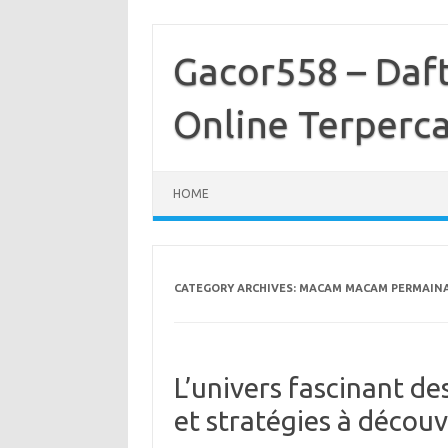
Skip
to
content
Gacor558 – Daft
Online Terperc
HOME
CATEGORY ARCHIVES:
MACAM MACAM PERMAINA
L’univers fascinant de
et stratégies à découv