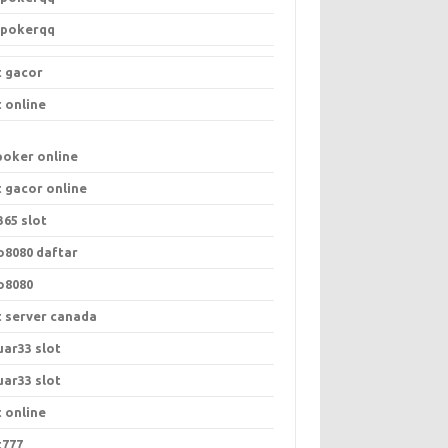
bpokerqq
t gacor
t online
poker online
t gacor online
365 slot
8080 daftar
o8080
t server canada
uar33 slot
uar33 slot
t online
t777