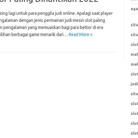
aga
sing lagi untuk para penggila judi online. Apalagi saat player
ngalaman dengan jenis permainan judi mesin slot paling
sit
kan pengalaman yang memuaskan bagi para bettor di era
pilihan berbagai game menarik dari…
Read More »
sit
slo
mah
mah
slo
jud
sit
slo
slo
slo
slo