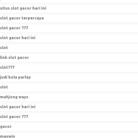
situs slot gacor hari ini
slot gacor terpercaya
slot gacor 777
slot gacor hari ini
slot
link slot gacor
slot777
judi bola parlay
slot
mahjong ways
slot gacor hari ini
slot gacor 777
gacor
maxwin