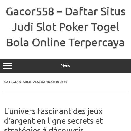
Skip
to
Gacor558 – Daftar Situs
content
Judi Slot Poker Togel
Bola Online Terpercaya
Menu
CATEGORY ARCHIVES:
BANDAR JUDI 97
L’univers fascinant des jeux
d’argent en ligne secrets et
stratégies à découvrir