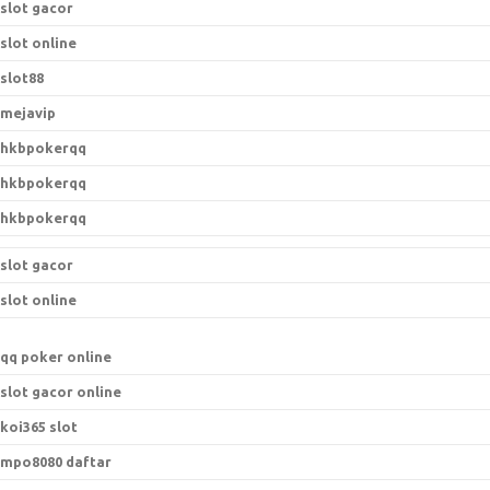
slot gacor
slot online
slot88
mejavip
hkbpokerqq
hkbpokerqq
hkbpokerqq
slot gacor
slot online
qq poker online
slot gacor online
koi365 slot
mpo8080 daftar