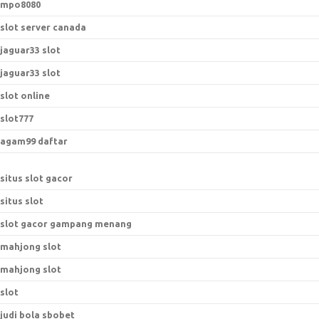
mpo8080
slot server canada
jaguar33 slot
jaguar33 slot
slot online
slot777
agam99 daftar
situs slot gacor
situs slot
slot gacor gampang menang
mahjong slot
mahjong slot
slot
judi bola sbobet