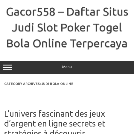
Skip
to
Gacor558 – Daftar Situs
content
Judi Slot Poker Togel
Bola Online Terpercaya
Menu
CATEGORY ARCHIVES:
JUDI BOLA ONLINE
L’univers fascinant des jeux
d’argent en ligne secrets et
stratégies à découvrir