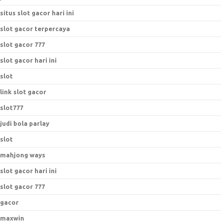
situs slot gacor hari ini
slot gacor terpercaya
slot gacor 777
slot gacor hari ini
slot
link slot gacor
slot777
judi bola parlay
slot
mahjong ways
slot gacor hari ini
slot gacor 777
gacor
maxwin