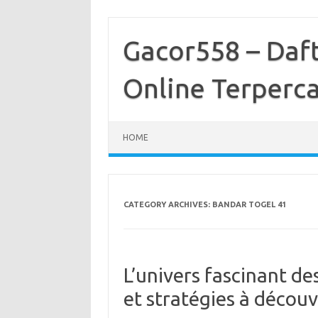
Skip
to
content
Gacor558 – Daft
Online Terperc
HOME
CATEGORY ARCHIVES:
BANDAR TOGEL 41
L’univers fascinant de
et stratégies à découv