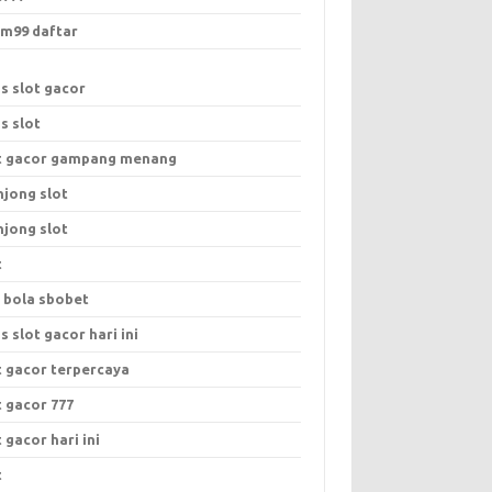
m99 daftar
us slot gacor
us slot
t gacor gampang menang
jong slot
jong slot
t
i bola sbobet
us slot gacor hari ini
t gacor terpercaya
t gacor 777
t gacor hari ini
t