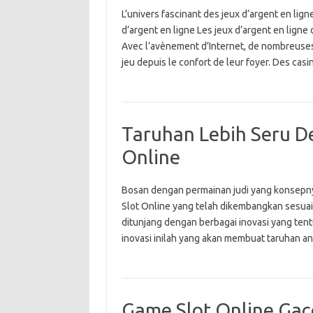
L’univers fascinant des jeux d’argent en lign
d’argent en ligne Les jeux d’argent en lign
Avec l’avènement d’Internet, de nombreuse
jeu depuis le confort de leur foyer. Des ca
Taruhan Lebih Seru De
Online
Bosan dengan permainan judi yang konsepnya
Slot Online yang telah dikembangkan sesuai 
ditunjang dengan berbagai inovasi yang tentu
inovasi inilah yang akan membuat taruhan a
Game Slot Online Gac