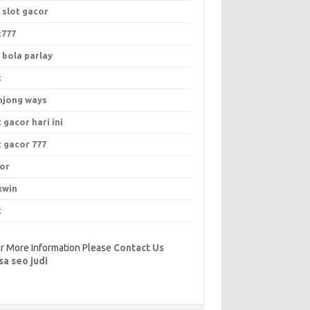
k slot gacor
t777
i bola parlay
t
jong ways
t gacor hari ini
t gacor 777
or
xwin
t
r More Information Please
Contact Us
sa seo judi