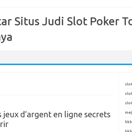
ar Situs Judi Slot Poker T
aya
slo
slo
slo
s jeux d’argent en ligne secrets
mej
rir
hk
hk