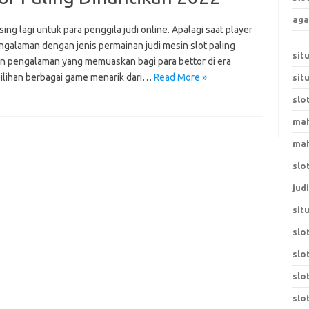
aga
sing lagi untuk para penggila judi online. Apalagi saat player
ngalaman dengan jenis permainan judi mesin slot paling
sit
kan pengalaman yang memuaskan bagi para bettor di era
pilihan berbagai game menarik dari…
Read More »
sit
slo
mah
mah
slo
jud
sit
slo
slo
slo
slo