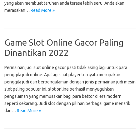
yang akan membuat taruhan anda terasa lebih seru. Anda akan
merasakan…
Read More »
Game Slot Online Gacor Paling
Dinantikan 2022
Permainan judi slot online gacor pasti tidak asing lagi untuk para
penggila judi online. Apalagi saat player ternyata merupakan
penggila judi dan berpengalaman dengan jenis permainan judi mesin
slot paling populer ini. slot online berhasil menyuguhkan
pengalaman yang memuaskan bagi para bettor di era modern
seperti sekarang. Judi slot dengan pilihan berbagai game menarik
dari…
Read More »