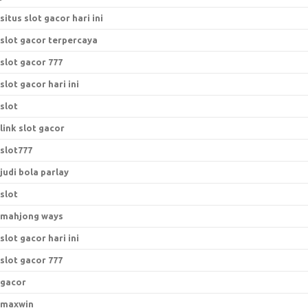
situs slot gacor hari ini
slot gacor terpercaya
slot gacor 777
slot gacor hari ini
slot
link slot gacor
slot777
judi bola parlay
slot
mahjong ways
slot gacor hari ini
slot gacor 777
gacor
maxwin