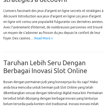
L’univers fascinant des jeux d’argent en ligne secrets et stratégies à
découvrir Introduction aux jeux d’argent en ligne Les jeux d’argent
en ligne ont connu une popularité fulgurante ces dernières années.
Avec l’avènement d’Internet, de nombreuses personnes ont trouvé
un moyen de s’adonner au frisson du jeu depuis le confort de leur
foyer. Des casinos…
Read More »
Taruhan Lebih Seru Dengan
Berbagai Inovasi Slot Online
Bosan dengan permainan judi yang konsepnya itu-itu saja? Maka
anda bisa mencoba untuk bermain judi Slot Online yang telah
dikembangkan sesuai dengan teknologi digital masa kini. Permainan
tersebut telah ditunjang dengan berbagai inovasi yang tentunya
belum tersedia pada konten slot tradisional. Inovasi inovasi inilah