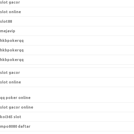
slot gacor
slot online
slot88
mejavip
hkbpokerqq
hkbpokerqq
hkbpokerqq
slot gacor
slot online
qq poker online
slot gacor online
koi365 slot
mpo8080 daftar