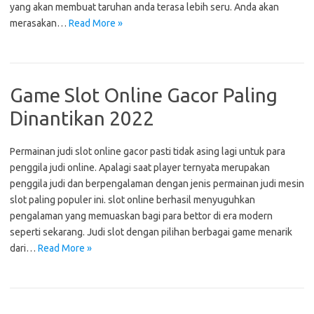
yang akan membuat taruhan anda terasa lebih seru. Anda akan
merasakan…
Read More »
Game Slot Online Gacor Paling
Dinantikan 2022
Permainan judi slot online gacor pasti tidak asing lagi untuk para
penggila judi online. Apalagi saat player ternyata merupakan
penggila judi dan berpengalaman dengan jenis permainan judi mesin
slot paling populer ini. slot online berhasil menyuguhkan
pengalaman yang memuaskan bagi para bettor di era modern
seperti sekarang. Judi slot dengan pilihan berbagai game menarik
dari…
Read More »