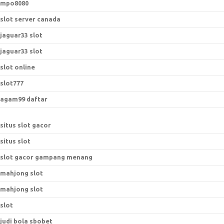
mpo8080
slot server canada
jaguar33 slot
jaguar33 slot
slot online
slot777
agam99 daftar
situs slot gacor
situs slot
slot gacor gampang menang
mahjong slot
mahjong slot
slot
judi bola sbobet