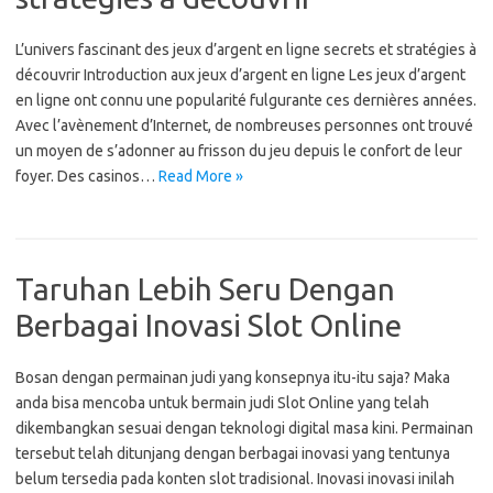
L’univers fascinant des jeux d’argent en ligne secrets et stratégies à
découvrir Introduction aux jeux d’argent en ligne Les jeux d’argent
en ligne ont connu une popularité fulgurante ces dernières années.
Avec l’avènement d’Internet, de nombreuses personnes ont trouvé
un moyen de s’adonner au frisson du jeu depuis le confort de leur
foyer. Des casinos…
Read More »
Taruhan Lebih Seru Dengan
Berbagai Inovasi Slot Online
Bosan dengan permainan judi yang konsepnya itu-itu saja? Maka
anda bisa mencoba untuk bermain judi Slot Online yang telah
dikembangkan sesuai dengan teknologi digital masa kini. Permainan
tersebut telah ditunjang dengan berbagai inovasi yang tentunya
belum tersedia pada konten slot tradisional. Inovasi inovasi inilah