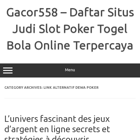
Skip
to
Gacor558 – Daftar Situs
content
Judi Slot Poker Togel
Bola Online Terpercaya
Menu
CATEGORY ARCHIVES:
LINK ALTERNATIF DEWA POKER
L’univers fascinant des jeux
d’argent en ligne secrets et
stratégies à découvrir