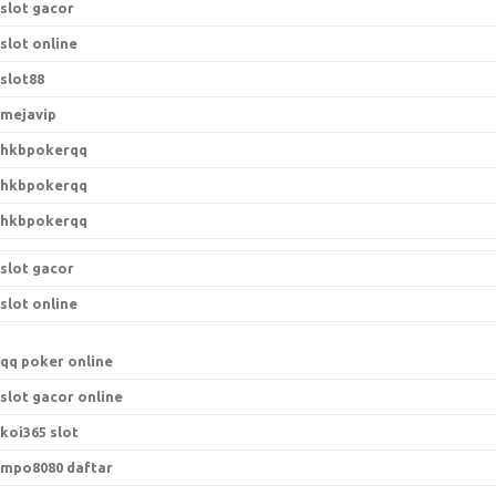
slot gacor
slot online
slot88
mejavip
hkbpokerqq
hkbpokerqq
hkbpokerqq
slot gacor
slot online
qq poker online
slot gacor online
koi365 slot
mpo8080 daftar