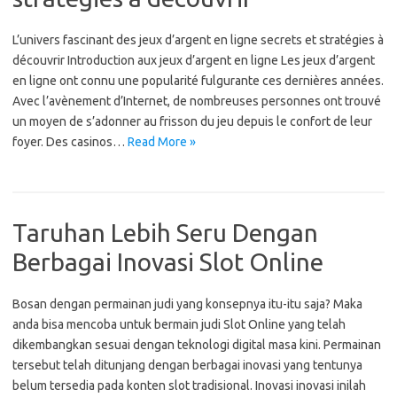
L’univers fascinant des jeux d’argent en ligne secrets et stratégies à
découvrir Introduction aux jeux d’argent en ligne Les jeux d’argent
en ligne ont connu une popularité fulgurante ces dernières années.
Avec l’avènement d’Internet, de nombreuses personnes ont trouvé
un moyen de s’adonner au frisson du jeu depuis le confort de leur
foyer. Des casinos…
Read More »
Taruhan Lebih Seru Dengan
Berbagai Inovasi Slot Online
Bosan dengan permainan judi yang konsepnya itu-itu saja? Maka
anda bisa mencoba untuk bermain judi Slot Online yang telah
dikembangkan sesuai dengan teknologi digital masa kini. Permainan
tersebut telah ditunjang dengan berbagai inovasi yang tentunya
belum tersedia pada konten slot tradisional. Inovasi inovasi inilah