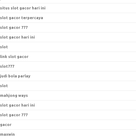
situs slot gacor hari ini
slot gacor terpercaya
slot gacor 777
slot gacor hari ini
slot
link slot gacor
slot777
judi bola parlay
slot
mahjong ways
slot gacor hari ini
slot gacor 777
gacor
maxwin