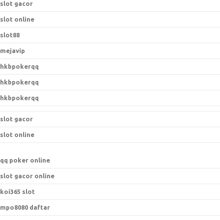
slot gacor
slot online
slot88
mejavip
hkbpokerqq
hkbpokerqq
hkbpokerqq
slot gacor
slot online
qq poker online
slot gacor online
koi365 slot
mpo8080 daftar