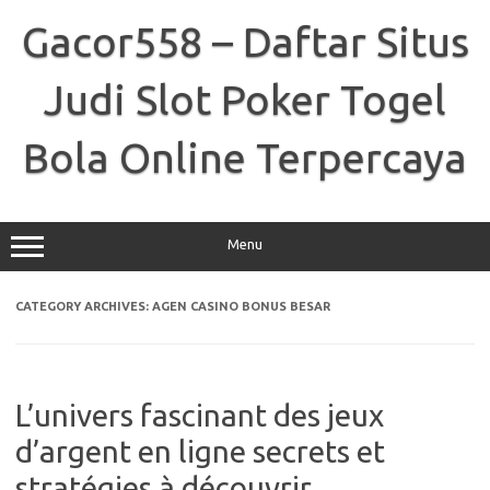
Skip
to
Gacor558 – Daftar Situs
content
Judi Slot Poker Togel
Bola Online Terpercaya
Menu
CATEGORY ARCHIVES:
AGEN CASINO BONUS BESAR
L’univers fascinant des jeux
d’argent en ligne secrets et
stratégies à découvrir