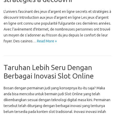
L’univers fascinant des jeux d’argent en ligne secrets et stratégies à
découvrir Introduction aux jeux d’argent en ligne Les jeux d’argent
en ligne ont connu une popularité fulgurante ces dernières années.
Avec l’avènement d’Internet, de nombreuses personnes ont trouvé
un moyen de s’adonner au frisson du jeu depuis le confort de leur
foyer. Des casinos…
Read More »
Taruhan Lebih Seru Dengan
Berbagai Inovasi Slot Online
Bosan dengan permainan judi yang konsepnya itu-itu saja? Maka
anda bisa mencoba untuk bermain judi Slot Online yang telah
dikembangkan sesuai dengan teknologi digital masa kini. Permainan
tersebut telah ditunjang dengan berbagai inovasi yang tentunya
belum tersedia pada konten slot tradisional. Inovasi inovasi inilah