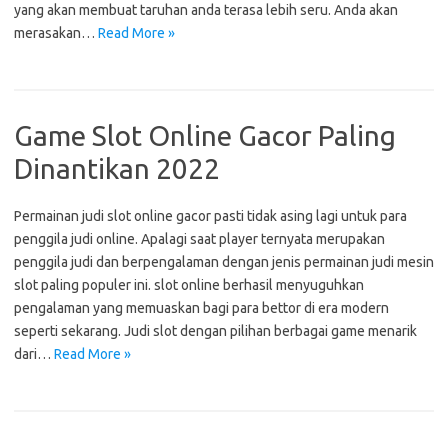
yang akan membuat taruhan anda terasa lebih seru. Anda akan
merasakan…
Read More »
Game Slot Online Gacor Paling
Dinantikan 2022
Permainan judi slot online gacor pasti tidak asing lagi untuk para
penggila judi online. Apalagi saat player ternyata merupakan
penggila judi dan berpengalaman dengan jenis permainan judi mesin
slot paling populer ini. slot online berhasil menyuguhkan
pengalaman yang memuaskan bagi para bettor di era modern
seperti sekarang. Judi slot dengan pilihan berbagai game menarik
dari…
Read More »