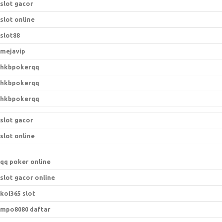
slot gacor
slot online
slot88
mejavip
hkbpokerqq
hkbpokerqq
hkbpokerqq
slot gacor
slot online
qq poker online
slot gacor online
koi365 slot
mpo8080 daftar