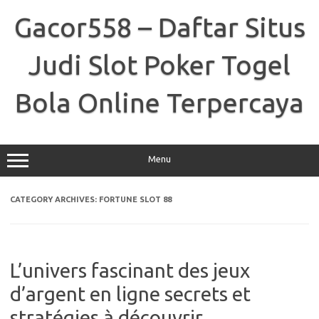
Skip
to
Gacor558 – Daftar Situs
content
Judi Slot Poker Togel
Bola Online Terpercaya
Menu
CATEGORY ARCHIVES:
FORTUNE SLOT 88
L’univers fascinant des jeux
d’argent en ligne secrets et
stratégies à découvrir