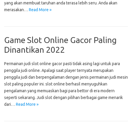
yang akan membuat taruhan anda terasa lebih seru. Anda akan
merasakan…
Read More »
Game Slot Online Gacor Paling
Dinantikan 2022
Permainan judi slot online gacor pasti tidak asing lagi untuk para
penggila judi online. Apalagi saat player ternyata merupakan
penggila judi dan berpengalaman dengan jenis permainan judi mesin
slot paling populer ini. slot online berhasil menyuguhkan
pengalaman yang memuaskan bagi para bettor di era modern
seperti sekarang. Judi slot dengan pilihan berbagai game menarik
dari…
Read More »