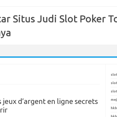
ar Situs Judi Slot Poker T
aya
slo
slo
slo
s jeux d’argent en ligne secrets
mej
rir
hk
hk