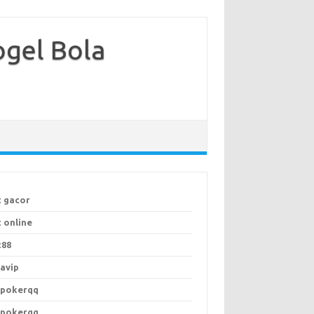
ogel Bola
t gacor
t online
t88
avip
bpokerqq
bpokerqq