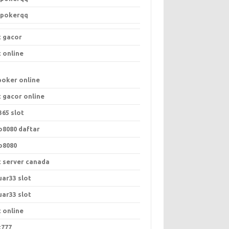
bpokerqq
t gacor
t online
poker online
t gacor online
365 slot
8080 daftar
o8080
t server canada
uar33 slot
uar33 slot
t online
t777