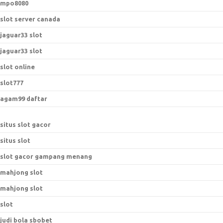
mpo8080
slot server canada
jaguar33 slot
jaguar33 slot
slot online
slot777
agam99 daftar
situs slot gacor
situs slot
slot gacor gampang menang
mahjong slot
mahjong slot
slot
judi bola sbobet