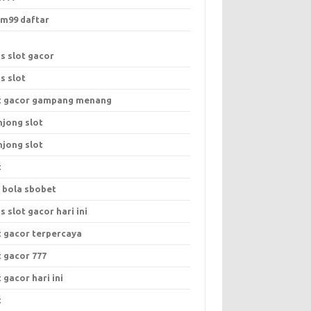
m99 daftar
us slot gacor
us slot
t gacor gampang menang
jong slot
jong slot
t
i bola sbobet
us slot gacor hari ini
t gacor terpercaya
t gacor 777
t gacor hari ini
t