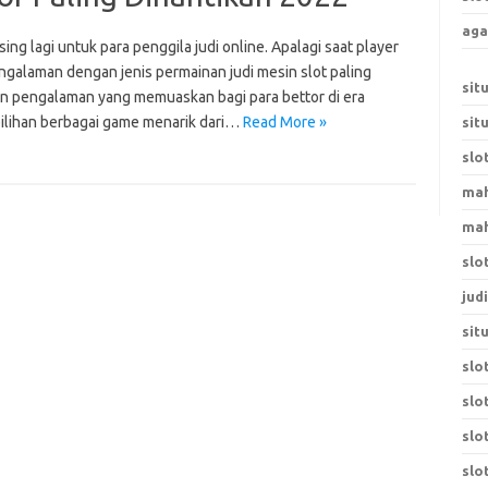
aga
sing lagi untuk para penggila judi online. Apalagi saat player
ngalaman dengan jenis permainan judi mesin slot paling
sit
kan pengalaman yang memuaskan bagi para bettor di era
pilihan berbagai game menarik dari…
Read More »
sit
slo
mah
mah
slo
jud
sit
slo
slo
slo
slo