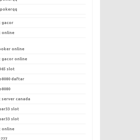
bpokerqq
t gacor
t online
poker online
t gacor online
365 slot
8080 daftar
o8080
t server canada
uar33 slot
uar33 slot
t online
t777