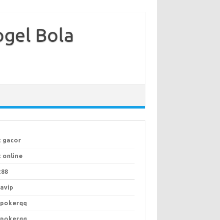
ogel Bola
t gacor
t online
t88
avip
bpokerqq
bpokerqq