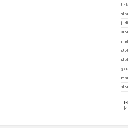
lin
slo
jud
slo
mah
slo
slo
gac
ma
slo
Fo
ja