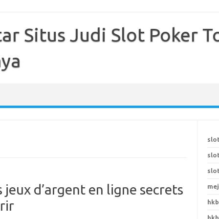
ar Situs Judi Slot Poker T
aya
slo
slo
slo
s jeux d’argent en ligne secrets
mej
rir
hk
hk