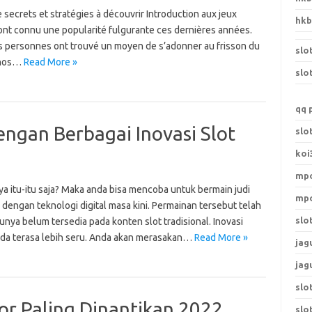
e secrets et stratégies à découvrir Introduction aux jeux
hk
e ont connu une popularité fulgurante ces dernières années.
s personnes ont trouvé un moyen de s’adonner au frisson du
slo
sinos…
Read More »
slo
qq 
ngan Berbagai Inovasi Slot
slo
koi
mpo
 itu-itu saja? Maka anda bisa mencoba untuk bermain judi
mp
dengan teknologi digital masa kini. Permainan tersebut telah
slo
nya belum tersedia pada konten slot tradisional. Inovasi
nda terasa lebih seru. Anda akan merasakan…
Read More »
jag
jag
slo
or Paling Dinantikan 2022
slo