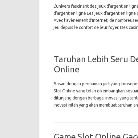
L’univers fascinant des jeux d’argent en lign
d’argent en ligne Les jeux d’argent en lign
Avec l’avènement d’Internet, de nombreuse
jeu depuis le confort de leur foyer. Des ca
Taruhan Lebih Seru De
Online
Bosan dengan permainan judi yang konsepnya
Slot Online yang telah dikembangkan sesuai 
ditunjang dengan berbagai inovasi yang tentu
inovasi inilah yang akan membuat taruhan a
Game Slot Online Gac