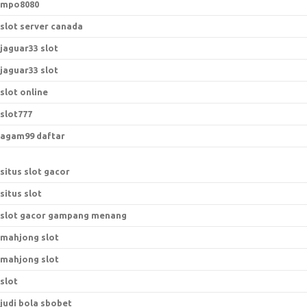
mpo8080
slot server canada
jaguar33 slot
jaguar33 slot
slot online
slot777
agam99 daftar
situs slot gacor
situs slot
slot gacor gampang menang
mahjong slot
mahjong slot
slot
judi bola sbobet