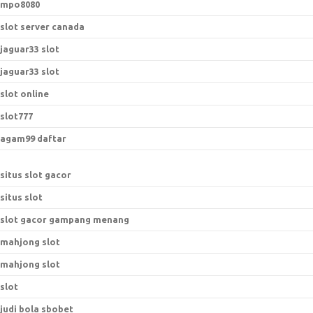
mpo8080
slot server canada
jaguar33 slot
jaguar33 slot
slot online
slot777
agam99 daftar
situs slot gacor
situs slot
slot gacor gampang menang
mahjong slot
mahjong slot
slot
judi bola sbobet