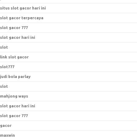
situs slot gacor hari ini
slot gacor terpercaya
slot gacor 777
slot gacor hari ini
slot
link slot gacor
slot777
judi bola parlay
slot
mahjong ways
slot gacor hari ini
slot gacor 777
gacor
maxwin