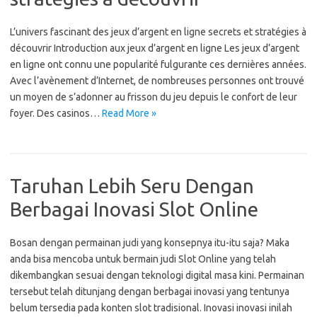
L’univers fascinant des jeux d’argent en ligne secrets et stratégies à
découvrir Introduction aux jeux d’argent en ligne Les jeux d’argent
en ligne ont connu une popularité fulgurante ces dernières années.
Avec l’avènement d’Internet, de nombreuses personnes ont trouvé
un moyen de s’adonner au frisson du jeu depuis le confort de leur
foyer. Des casinos…
Read More »
Taruhan Lebih Seru Dengan
Berbagai Inovasi Slot Online
Bosan dengan permainan judi yang konsepnya itu-itu saja? Maka
anda bisa mencoba untuk bermain judi Slot Online yang telah
dikembangkan sesuai dengan teknologi digital masa kini. Permainan
tersebut telah ditunjang dengan berbagai inovasi yang tentunya
belum tersedia pada konten slot tradisional. Inovasi inovasi inilah