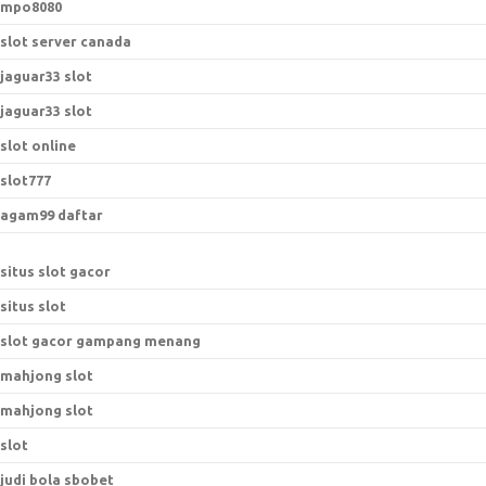
mpo8080
slot server canada
jaguar33 slot
jaguar33 slot
slot online
slot777
agam99 daftar
situs slot gacor
situs slot
slot gacor gampang menang
mahjong slot
mahjong slot
slot
judi bola sbobet