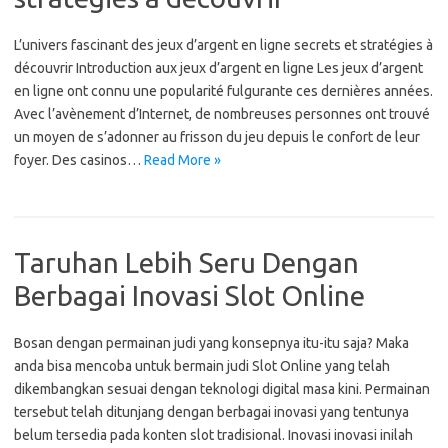
L’univers fascinant des jeux d’argent en ligne secrets et stratégies à
découvrir Introduction aux jeux d’argent en ligne Les jeux d’argent
en ligne ont connu une popularité fulgurante ces dernières années.
Avec l’avènement d’Internet, de nombreuses personnes ont trouvé
un moyen de s’adonner au frisson du jeu depuis le confort de leur
foyer. Des casinos…
Read More »
Taruhan Lebih Seru Dengan
Berbagai Inovasi Slot Online
Bosan dengan permainan judi yang konsepnya itu-itu saja? Maka
anda bisa mencoba untuk bermain judi Slot Online yang telah
dikembangkan sesuai dengan teknologi digital masa kini. Permainan
tersebut telah ditunjang dengan berbagai inovasi yang tentunya
belum tersedia pada konten slot tradisional. Inovasi inovasi inilah