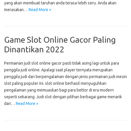
yang akan membuat taruhan anda terasa lebih seru. Anda akan
merasakan…
Read More »
Game Slot Online Gacor Paling
Dinantikan 2022
Permainan judi slot online gacor pasti tidak asing lagi untuk para
penggila judi online. Apalagi saat player ternyata merupakan
penggila judi dan berpengalaman dengan jenis permainan judi mesin
slot paling populer ini. slot online berhasil menyuguhkan
pengalaman yang memuaskan bagi para bettor di era modern
seperti sekarang. Judi slot dengan pilihan berbagai game menarik
dari…
Read More »