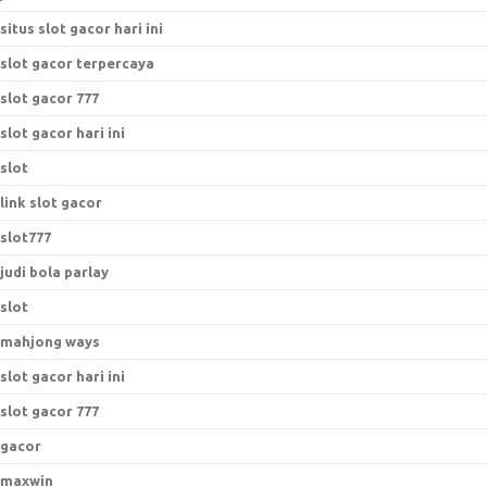
situs slot gacor hari ini
slot gacor terpercaya
slot gacor 777
slot gacor hari ini
slot
link slot gacor
slot777
judi bola parlay
slot
mahjong ways
slot gacor hari ini
slot gacor 777
gacor
maxwin