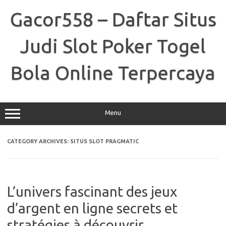
Skip
to
Gacor558 – Daftar Situs
content
Judi Slot Poker Togel
Bola Online Terpercaya
Menu
CATEGORY ARCHIVES:
SITUS SLOT PRAGMATIC
L’univers fascinant des jeux
d’argent en ligne secrets et
stratégies à découvrir