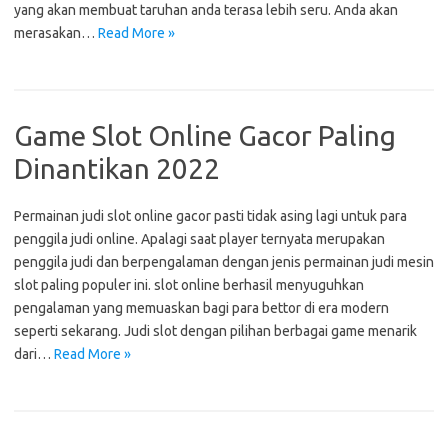
yang akan membuat taruhan anda terasa lebih seru. Anda akan
merasakan…
Read More »
Game Slot Online Gacor Paling
Dinantikan 2022
Permainan judi slot online gacor pasti tidak asing lagi untuk para
penggila judi online. Apalagi saat player ternyata merupakan
penggila judi dan berpengalaman dengan jenis permainan judi mesin
slot paling populer ini. slot online berhasil menyuguhkan
pengalaman yang memuaskan bagi para bettor di era modern
seperti sekarang. Judi slot dengan pilihan berbagai game menarik
dari…
Read More »