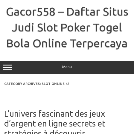
Skip
to
Gacor558 – Daftar Situs
content
Judi Slot Poker Togel
Bola Online Terpercaya
Menu
CATEGORY ARCHIVES:
SLOT ONLINE 42
L’univers fascinant des jeux
d’argent en ligne secrets et
stratégies à découvrir