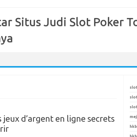
ar Situs Judi Slot Poker T
aya
slo
slo
slo
s jeux d’argent en ligne secrets
mej
rir
hk
hk