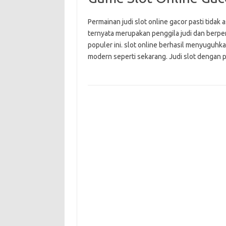
Permainan judi slot online gacor pasti tidak a
ternyata merupakan penggila judi dan berpe
populer ini. slot online berhasil menyuguh
modern seperti sekarang. Judi slot dengan 