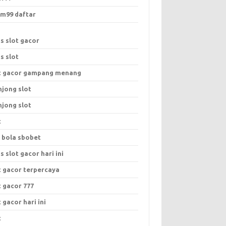
m99 daftar
us slot gacor
us slot
t gacor gampang menang
jong slot
jong slot
t
i bola sbobet
us slot gacor hari ini
t gacor terpercaya
t gacor 777
t gacor hari ini
t