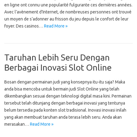
en ligne ont connu une popularité fulgurante ces dernières années.
Avec l’avènement d’Internet, de nombreuses personnes ont trouvé
un moyen de s’adonner au frisson du jeu depuis le confort de leur
foyer. Des casinos…
Read More »
Taruhan Lebih Seru Dengan
Berbagai Inovasi Slot Online
Bosan dengan permainan judi yang konsepnya itu-itu saja? Maka
anda bisa mencoba untuk bermain judi Slot Online yang telah
dikembangkan sesuai dengan teknologi digital masa kini. Permainan
tersebut telah ditunjang dengan berbagai inovasi yang tentunya
belum tersedia pada konten slot tradisional. Inovasi inovasi inilah
yang akan membuat taruhan anda terasa lebih seru. Anda akan
merasakan…
Read More »