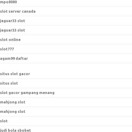
mpo8080
slot server canada
jaguar33 slot
jaguar33 slot
slot online
slot777
agam99 daftar
situs slot gacor
situs slot
slot gacor gampang menang
mahjong slot
mahjong slot
slot
judi bola sbobet