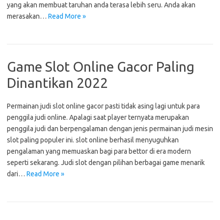
yang akan membuat taruhan anda terasa lebih seru. Anda akan
merasakan…
Read More »
Game Slot Online Gacor Paling
Dinantikan 2022
Permainan judi slot online gacor pasti tidak asing lagi untuk para
penggila judi online. Apalagi saat player ternyata merupakan
penggila judi dan berpengalaman dengan jenis permainan judi mesin
slot paling populer ini. slot online berhasil menyuguhkan
pengalaman yang memuaskan bagi para bettor di era modern
seperti sekarang. Judi slot dengan pilihan berbagai game menarik
dari…
Read More »