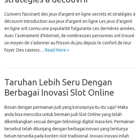
L’univers fascinant des jeux d’argent en ligne secrets et stratégies à
découvrir Introduction aux jeux d’argent en ligne Les jeux d’argent
en ligne ont connu une popularité fulgurante ces dernières années.
Avec l’avènement d’Internet, de nombreuses personnes ont trouvé
un moyen de s’adonner au frisson du jeu depuis le confort de leur
foyer. Des casinos…
Read More »
Taruhan Lebih Seru Dengan
Berbagai Inovasi Slot Online
Bosan dengan permainan judi yang konsepnya itu-itu saja? Maka
anda bisa mencoba untuk bermain judi Slot Online yang telah
dikembangkan sesuai dengan teknologi digital masa kini. Permainan
tersebut telah ditunjang dengan berbagai inovasi yang tentunya
belum tersedia pada konten slot tradisional. Inovasi inovasi inilah