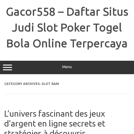
Skip
to
Gacor558 – Daftar Situs
content
Judi Slot Poker Togel
Bola Online Terpercaya
Menu
CATEGORY ARCHIVES:
SLOT RAM
L’univers fascinant des jeux
d’argent en ligne secrets et
stratégies à découvrir