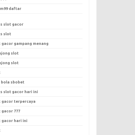
m99 daftar
us slot gacor
us slot
t gacor gampang menang
jong slot
jong slot
t
i bola sbobet
us slot gacor hari ini
t gacor terpercaya
t gacor 777
t gacor hari ini
t