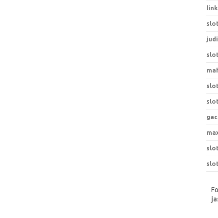
lin
slo
jud
slo
mah
slo
slo
gac
ma
slo
slo
Fo
ja