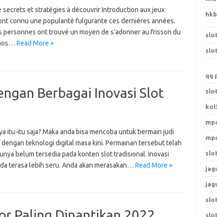
e secrets et stratégies à découvrir Introduction aux jeux
hk
e ont connu une popularité fulgurante ces dernières années.
s personnes ont trouvé un moyen de s’adonner au frisson du
slo
sinos…
Read More »
slo
qq 
ngan Berbagai Inovasi Slot
slo
koi
mpo
 itu-itu saja? Maka anda bisa mencoba untuk bermain judi
mp
dengan teknologi digital masa kini. Permainan tersebut telah
slo
nya belum tersedia pada konten slot tradisional. Inovasi
nda terasa lebih seru. Anda akan merasakan…
Read More »
jag
jag
slo
or Paling Dinantikan 2022
slo