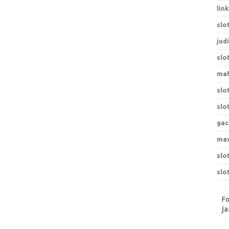
lin
slo
jud
slo
mah
slo
slo
gac
ma
slo
slo
Fo
ja